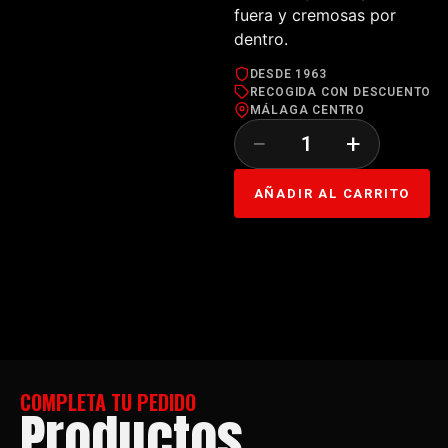
fuera y cremosas por
dentro.
DESDE 1963
RECOGIDA CON DESCUENTO
MÁLAGA CENTRO
−
+
AÑADIR AL CARRITO
COMPLETA TU PEDIDO
Productos