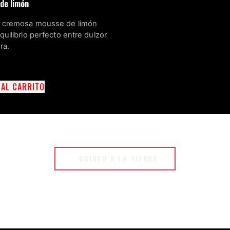
de limón
 cremosa mousse de limón
quilibrio perfecto entre dulzor
ra.
 AL CARRITO
VOLVER A LA TIENDA