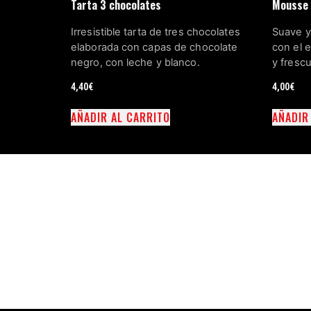
Tarta 3 chocolates
Mousse 
Irresistible tarta de tres chocolates
Suave y
elaborada con capas de chocolate
con el e
negro, con leche y blanco.
y frescu
4,40
€
4,00
€
AÑADIR AL CARRITO
AÑADIR