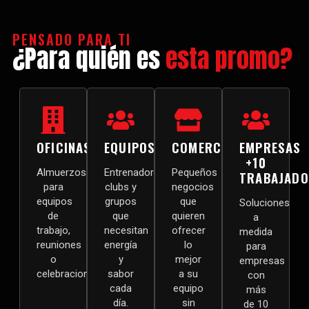
PENSADO PARA TI
¿Para quién es
esta promo?
OFICINAS
EQUIPOS
COMERCIOS
EMPRESAS
+10
Almuerzos
Entrenadores,
Pequeños
TRABAJADO
para
clubs y
negocios
equipos
grupos
que
Soluciones
de
que
quieren
a
trabajo,
necesitan
ofrecer
medida
reuniones
energía
lo
para
o
y
mejor
empresas
celebraciones.
sabor
a su
con
cada
equipo
más
día.
sin
de 10