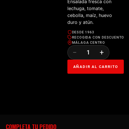
Ensalada fresca con
lechuga, tomate,
cebolla, maíz, huevo
duro y atún.
DESDE 1963
RECOGIDA CON DESCUENTO
MÁLAGA CENTRO
−
+
AÑADIR AL CARRITO
COMPLETA TU PEDIDO