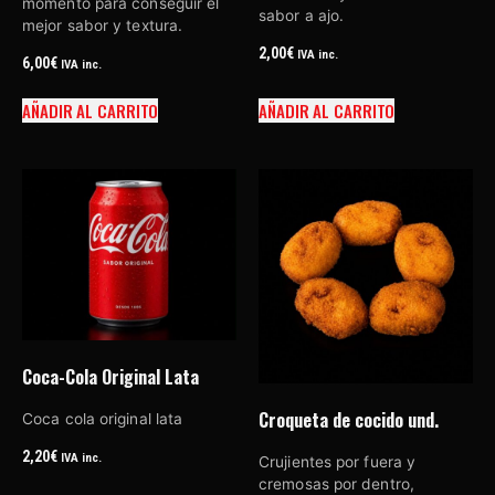
momento para conseguir el
sabor a ajo.
mejor sabor y textura.
2,00
€
IVA inc.
6,00
€
IVA inc.
AÑADIR AL CARRITO
AÑADIR AL CARRITO
Coca-Cola Original Lata
Croqueta de cocido und.
Coca cola original lata
2,20
€
IVA inc.
Crujientes por fuera y
cremosas por dentro,