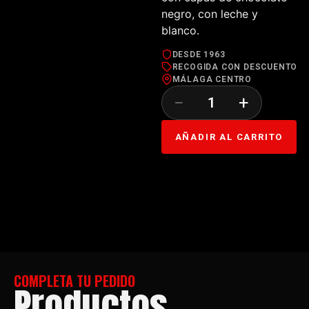
negro, con leche y
blanco.
DESDE 1963
RECOGIDA CON DESCUENTO
MÁLAGA CENTRO
−
+
AÑADIR AL CARRITO
COMPLETA TU PEDIDO
Productos